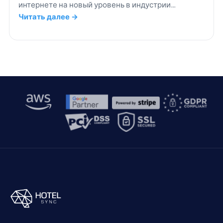
интернете на новый уровень в индустрии
гостеприимства.
Читать далее →