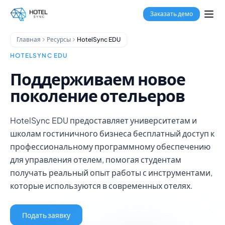
Перейти к основному содержимому
Управление недвижимостью
Заказать демо
Менеджер каналов
Система бронирования
Главная
Ресурсы
HotelSync EDU
Обработка платежей
Центр управления несколькими объектами
HOTELSYNC EDU
GuestApp
Поддерживаем новое
Приложение для горничных
поколение отельеров
Отели
Хостелы
Кондо-отели
HotelSync EDU предоставляет университетам и
Аренда для отдыха
школам гостиничного бизнеса бесплатный доступ к
Управляющие недвижимостью
профессиональному программному обеспечению
О нас
для управления отелем, помогая студентам
Интеграции
получать реальный опыт работы с инструментами,
Часто задаваемые вопросы
которые используются в современных отелях.
Блог
Партнёрство
Подать заявку
HotelSync EDU