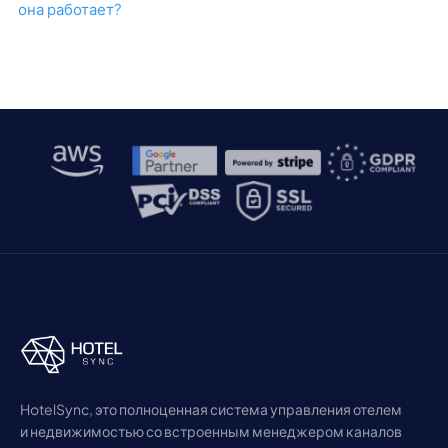
она работает?
HotelSync, это полноценная система управления отелем
и недвижимостью со встроенным менеджером каналов