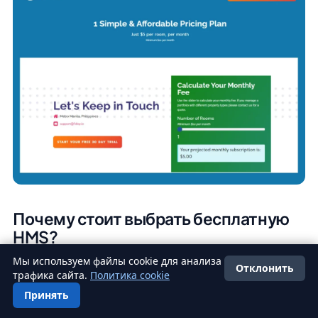
Почему стоит выбрать бесплатную
HMS?
Мы используем файлы cookie для анализа
Если вы только начинаете или у вас ограниченный
Отклонить
трафика сайта.
Политика cookie
бюджет, бесплатные системы управления отелем
Принять
могут стать отличным способом
протестировать
Русский
почву и понять, насколько они соответствуют целям