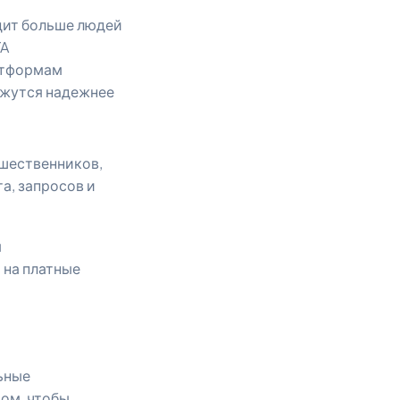
дит больше людей
TA
атформам
ажутся надежнее
ешественников,
а, запросов и
я
 на платные
ьные
том, чтобы