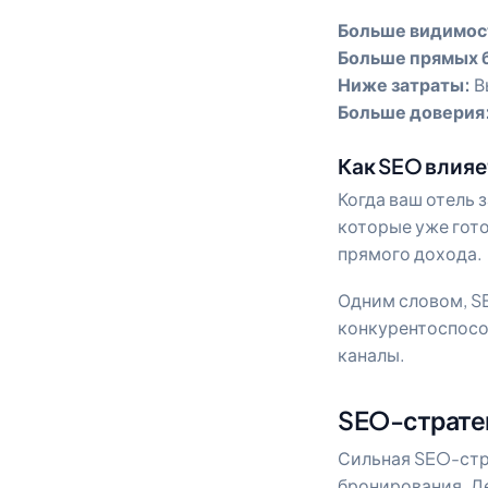
Больше видимос
Больше прямых 
Ниже затраты:
В
Больше доверия
Как SEO влияе
Когда ваш отель 
которые уже гото
прямого дохода.
Одним словом, S
конкурентоспосо
каналы.
SEO-стратег
Сильная SEO-стр
бронирования. Де