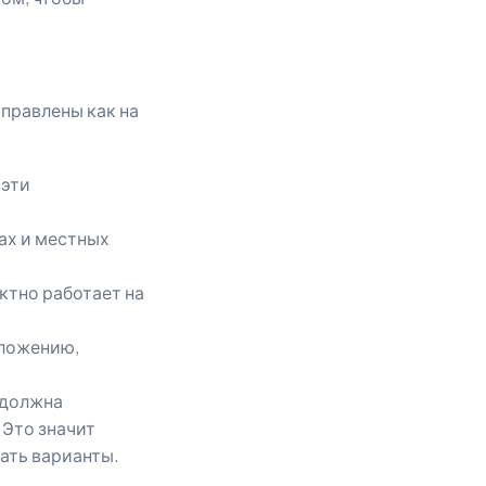
правлены как на
 эти
ах и местных
ктно работает на
оложению,
 должна
 Это значит
ать варианты.