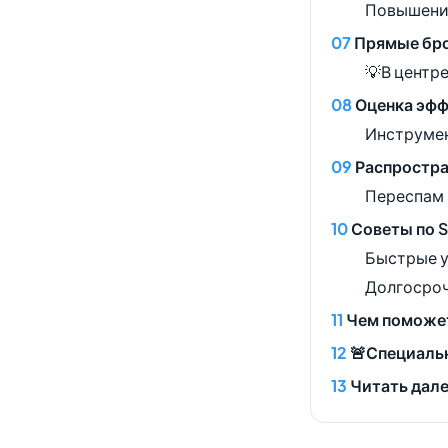
Повышение
Прямые бро
💡В центр
Оценка эфф
Инструмен
Распростра
Переспам 
Советы по 
Быстрые у
Долгосроч
Чем поможет
🚨Специаль
Читать дал