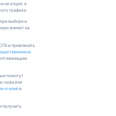
е не опция, а
кого трафика.
при выборе и
ямую влияет на
OTA и привлекать
ешественников
т оптимизацию
рые помогут
ас нова или
ля отелей
в
и получить