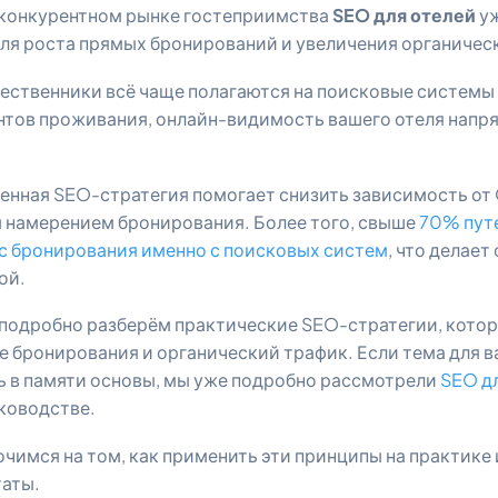
конкурентном рынке гостеприимства
SEO для отелей
уж
ля роста прямых бронирований и увеличения органичес
ественники всё чаще полагаются на поисковые системы 
нтов проживания, онлайн-видимость вашего отеля напр
енная SEO-стратегия помогает снизить зависимость от 
м намерением бронирования. Более того, свыше
70% пут
с бронирования именно с поисковых систем
, что делае
ой.
ы подробно разберём практические SEO-стратегии, кото
 бронирования и органический трафик. Если тема для в
ь в памяти основы, мы уже подробно рассмотрели
SEO д
ководстве.
чимся на том, как применить эти принципы на практике 
таты.