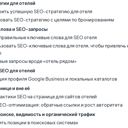
гии для отелей
оить успешную SEO-стратегию для отеля
совать SEO-стратегию с целями по бронированиям
лова и SEO-запросы
 правильные ключевые слова для SEO отеля
ьзовать SEO-ключевые слова для отеля, чтобы привлечь
ю
ые запросы вроде «отель рядом»
SEO для отелей
ия профиля Google Business и локальных каталогов
нице и вне её
актики SEO на странице для сайтов отелей
EO-оптимизация: обратные ссылки и рост авторитета
поиске, видимость и органический трафик
ить позиции в поисковых системах