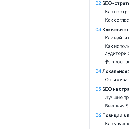
SEO-страте
Как постр
Как согла
Ключевые с
Как найти
Как испол
аудитори
长-хвостов
Локальное 
Оптимизац
SEO на стра
Лучшие пр
Внешняя S
Позиции в 
Как улучш