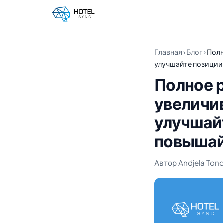
Главная
›
Блог
›
Полн
улучшайте позиции
Полное р
увеличи
улучшайт
повышай
Автор Andjela Tonce