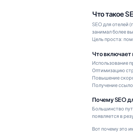
Что такое S
SEO для отелей (
занимал более вы
Цель проста: пом
Что включает 
Использование п
Оптимизацию стр
Повышение скоро
Получение ссыло
Почему SEO дл
Большинство пут
появляется в рез
Вот почему это и