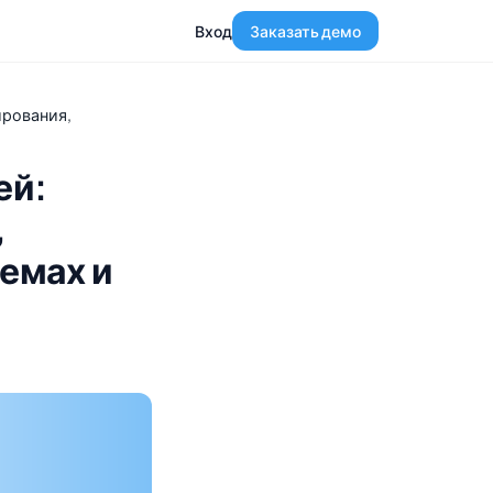
Вход
Заказать демо
ирования,
ей:
,
емах и