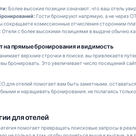
ти:
Более высокие позиции означают, что ваш отель уви
бронирований:
Гости бронируют напрямую, а не через O
ы сокращаете комиссионные отчисления сторонним пл
:
Отели с более высокими позициями в выдаче обычно к
т на прямые бронирования и видимость
занимает верхние строчки в поиске, вы привлекаете пут
вы бронировать. Это увеличивает число посещений сайт
EO для отелей помогает вам быть заметными, оставатьс
бными и наращивать бронирования, не полагаясь только
ии для отелей
атегия помогает превращать поисковые запросы в реал
ло не только в том, чтобы подняться выше в выдаче, а в 