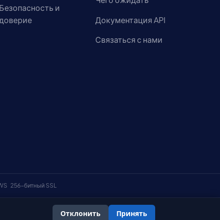
Безопасность и
доверие
Документация API
Связаться с нами
AWS
256-битный SSL
Отклонить
Принять
онфиденциальности
Политика использования файлов cookie