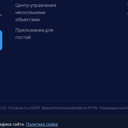
Центр управления
несколькими
 и
объектами
Приложение для
гостей
 DSS
Готовность к GDPR
Время безотказной работы 99,9%
Размещено на 
афика сайта.
Политика cookie
Условия использования
Политика к