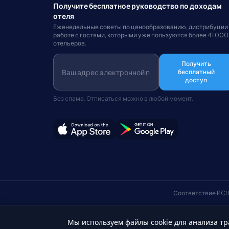
Получите бесплатное руководство по доходам
отеля
Еженедельные советы по ценообразованию, дистрибуции
работе с гостями, которыми уже пользуются более 41 000
отельеров.
Получить
бесплатный
доступ
Без спама. Отписаться можно в любой момент.
Соответствие PCI
Мы используем файлы cookie для анализа тр
Русский
© Авторские права 2026 HotelSync. Все права защищены.