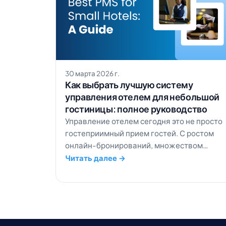
30 марта 2026 г.
Как выбрать лучшую систему
управления отелем для небольшой
гостиницы: полное руководство
Управление отелем сегодня это не просто
гостеприимный прием гостей. С ростом
онлайн-бронирований, множеством
каналов дистрибуции и растущими
Читать далее →
ожиданиями гостей по части удобства
небольшим и бутик-отелям нужны
правильные инструменты, чтобы
оставаться конкурентоспособными. Более
80% бронирований отелей сегодня