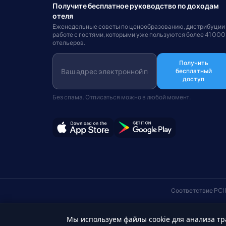
Получите бесплатное руководство по доходам
отеля
Еженедельные советы по ценообразованию, дистрибуции
работе с гостями, которыми уже пользуются более 41 000
отельеров.
Получить
бесплатный
доступ
Без спама. Отписаться можно в любой момент.
Соответствие PCI
Мы используем файлы cookie для анализа тр
Русский
© Авторские права 2026 HotelSync. Все права защищены.