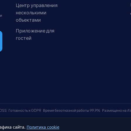
Центр управления
несколькими
 и
объектами
Приложение для
гостей
 DSS
Готовность к GDPR
Время безотказной работы 99,9%
Размещено на 
афика сайта.
Политика cookie
Условия использования
Политика к