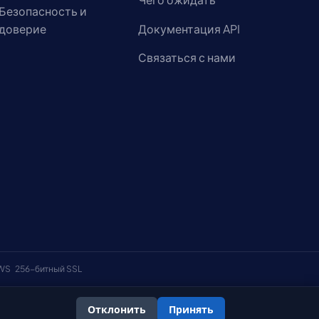
Безопасность и
доверие
Документация API
Связаться с нами
AWS
256-битный SSL
Отклонить
Принять
онфиденциальности
Политика использования файлов cookie