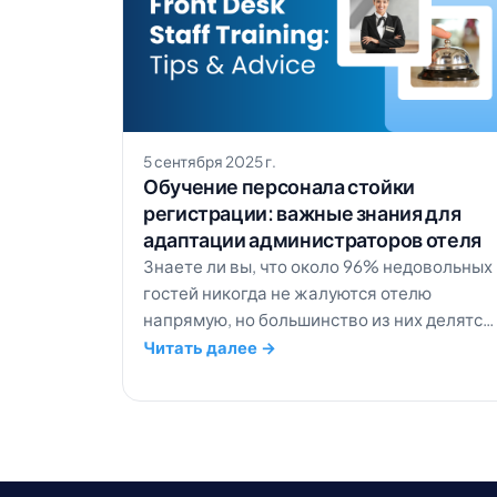
5 сентября 2025 г.
Обучение персонала стойки
регистрации: важные знания для
адаптации администраторов отеля
Знаете ли вы, что около 96% недовольных
гостей никогда не жалуются отелю
напрямую, но большинство из них делятся
своим негативным опытом с другими? Это
Читать далее →
показывает, насколько сильно ваша
команда стойки регистрации влияет на
удовлетворенность гостей. Одна
упущенная деталь может незаметно
лишить вас повторных заказов, тогда как