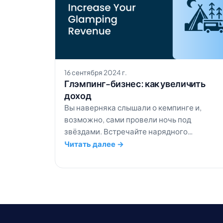
16 сентября 2024 г.
Глэмпинг-бизнес: как увеличить
доход
Вы наверняка слышали о кемпинге и,
возможно, сами провели ночь под
звёздами. Встречайте нарядного
родственника кемпинга, глэмпинг! Зима н
Читать далее →
за горами, и многие туристы хотят
получить впечатления от отдыха на
природе без дискомфорта от непогоды.
Глэмпинг становится идеальным
решением. В этом блоге мы расскажем, ка
вывести ваш […]