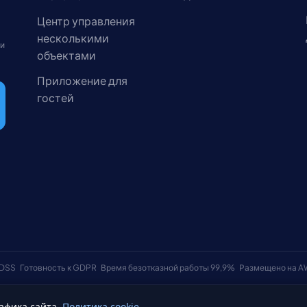
Центр управления
несколькими
 и
объектами
Приложение для
гостей
 DSS
Готовность к GDPR
Время безотказной работы 99,9%
Размещено на 
афика сайта.
Политика cookie
Условия использования
Политика к