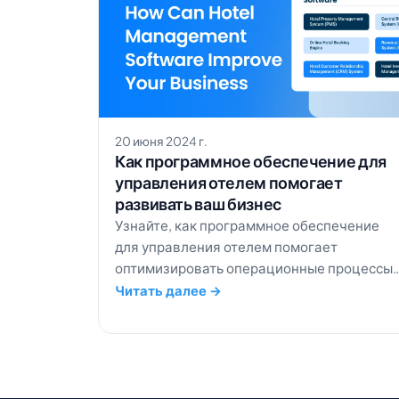
20 июня 2024 г.
Как программное обеспечение для
управления отелем помогает
развивать ваш бизнес
Узнайте, как программное обеспечение
для управления отелем помогает
оптимизировать операционные процессы,
увеличивать количество прямых
Читать далее →
бронирований и максимизировать доход,
повышая эффективность вашего бизнеса.