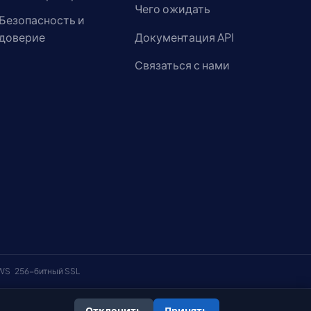
Чего ожидать
Безопасность и
доверие
Документация API
Связаться с нами
AWS
256-битный SSL
Отклонить
Принять
онфиденциальности
Политика использования файлов cookie