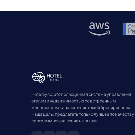
расширенного посевного раунда, в ходе
которого удалось привлечь €1,3 млн
инвестиций. Это финансирование,
возглавленное […]
HotelSync, это полноценная система управления
отелем и недвижимостью со встроенным
менеджером каналов и системой бронирования.
Наша цель, предлагать только лучшее по качеству
программное решение на рынке.