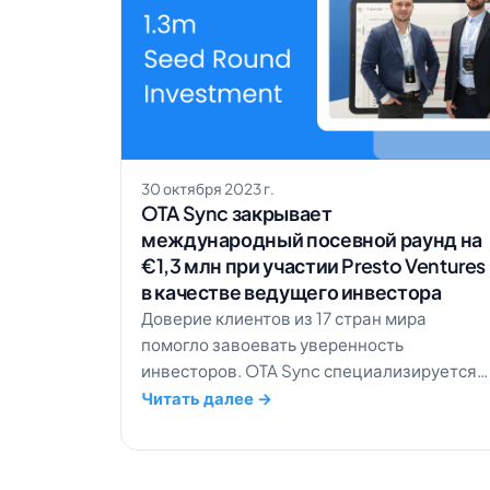
30 октября 2023 г.
OTA Sync закрывает
международный посевной раунд на
€1,3 млн при участии Presto Ventures
в качестве ведущего инвестора
Доверие клиентов из 17 стран мира
помогло завоевать уверенность
инвесторов. OTA Sync специализируется
на решениях для отелей и помогает
Читать далее →
менеджерам и сотрудникам управлять
бизнесом из единого центра. Мы рады
объявить об успешном завершении