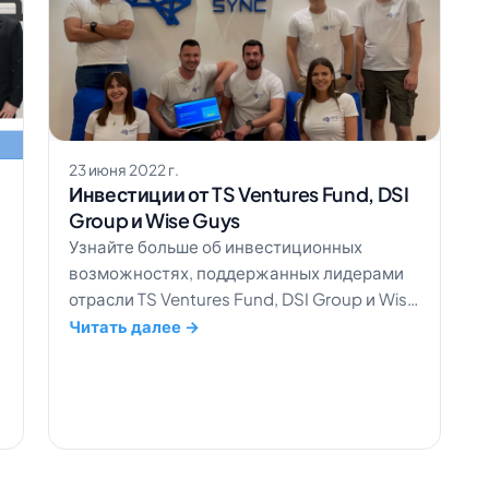
23 июня 2022 г.
Инвестиции от TS Ventures Fund, DSI
Group и Wise Guys
Узнайте больше об инвестиционных
возможностях, поддержанных лидерами
отрасли TS Ventures Fund, DSI Group и Wise
Guys.
Читать далее →