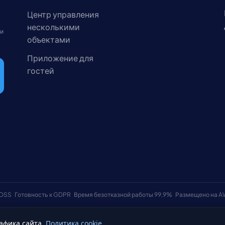
Центр управления
несколькими
 и
объектами
Приложение для
гостей
 DSS
Готовность к GDPR
Время безотказной работы 99,9%
Размещено на 
афика сайта.
Политика cookie
Условия использования
Политика к