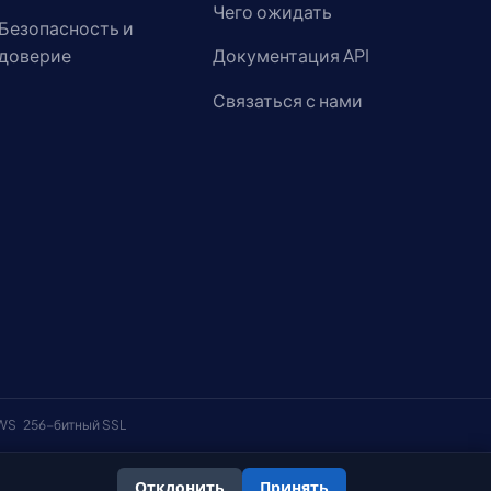
Чего ожидать
Безопасность и
доверие
Документация API
Связаться с нами
AWS
256-битный SSL
Отклонить
Принять
онфиденциальности
Политика использования файлов cookie