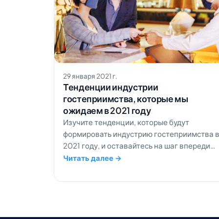
29 января 2021 г.
Тенденции индустрии
гостеприимства, которые мы
ожидаем в 2021 году
Изучите тенденции, которые будут
формировать индустрию гостеприимства 
2021 году, и оставайтесь на шаг впереди
благодаря глубокому анализу и точным
Читать далее →
прогнозам.