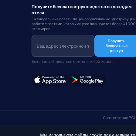
Получите бесплатное руководство по доходам
отеля
Еженедельные советы по ценообразованию, дистрибуции
работе с гостями, которыми уже пользуются более 41 000
отельеров.
Получить
бесплатный
доступ
Без спама. Отписаться можно в любой момент.
Соответствие PCI
Мы используем файлы cookie для анализа тр
Русский
© Авторские права 2026 HotelSync. Все права защищены.