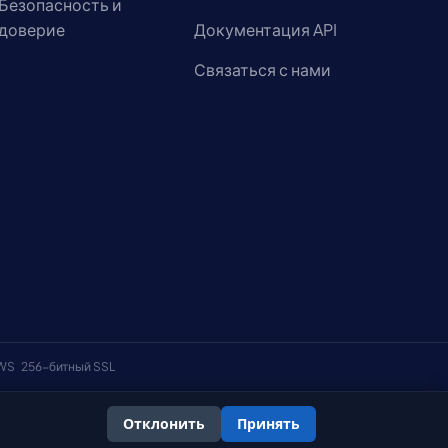
Безопасность и
доверие
Документация API
Связаться с нами
AWS
256-битный SSL
Отклонить
Принять
онфиденциальности
Политика использования файлов cookie