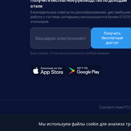
отеля
Еженедельные советы по ценообразованию, дистрибуции
работе с гостями, которыми уже пользуются более 41 000
отельеров.
Получить
бесплатный
доступ
Без спама. Отписаться можно в любой момент.
Соответствие PCI
Мы используем файлы cookie для анализа тр
Русский
© Авторские права 2026 HotelSync. Все права защищены.