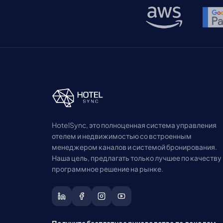
HotelSync, это полноценная система управления
отелем и недвижимостью со встроенным
менеджером каналов и системой бронирования.
Наша цель, предлагать только лучшее по качеству
программное решение на рынке.
Получите бесплатное руководство по доходам