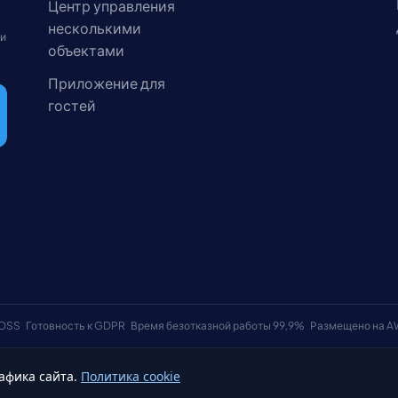
Центр управления
несколькими
 и
объектами
Приложение для
гостей
 DSS
Готовность к GDPR
Время безотказной работы 99,9%
Размещено на 
афика сайта.
Политика cookie
Условия использования
Политика к