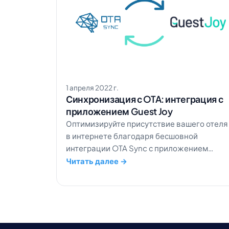
1 апреля 2022 г.
Синхронизация с OTA: интеграция с
приложением Guest Joy
Оптимизируйте присутствие вашего отеля
в интернете благодаря бесшовной
интеграции OTA Sync с приложением
Guest Joy и оставайтесь
Читать далее →
синхронизированными на всех онлайн-
платформах.