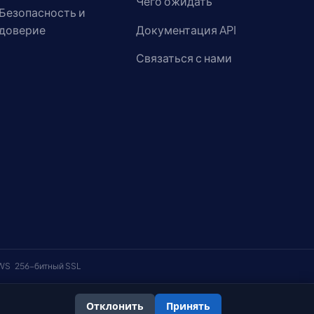
Чего ожидать
Безопасность и
доверие
Документация API
Связаться с нами
AWS
256-битный SSL
Отклонить
Принять
онфиденциальности
Политика использования файлов cookie