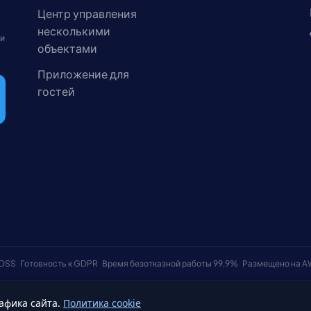
Центр управления
несколькими
 и
объектами
Приложение для
гостей
 DSS
Готовность к GDPR
Время безотказной работы 99,9%
Размещено на 
афика сайта.
Политика cookie
Условия использования
Политика к