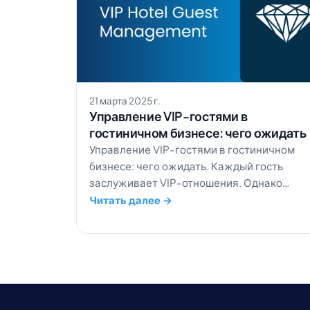
21 марта 2025 г.
Управление VIP-гостями в
гостиничном бизнесе: чего ожидать
Управление VIP-гостями в гостиничном
бизнесе: чего ожидать. Каждый гость
заслуживает VIP-отношения. Однако
некоторые гости требуют особого или
Читать далее →
деликатного подхода. Будь то известный
политик или знаменитость, в вашем отеле
должен быть отработанный протокол их
обслуживания. Мы собрали в этой статье
[…]