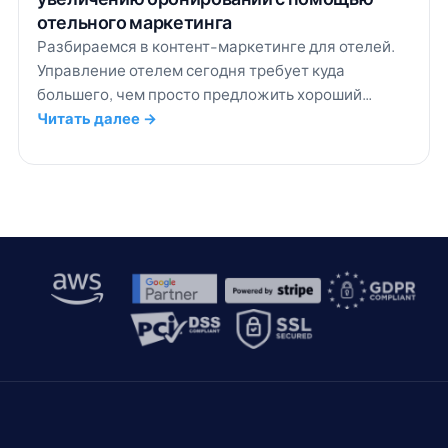
отельного маркетинга
Разбираемся в контент-маркетинге для отелей.
Управление отелем сегодня требует куда
большего, чем просто предложить хороший
номер: путешественники подробно изучают
Читать далее →
варианты задолго до бронирования.
Исследования показывают, что в среднем
пользователи просматривают 277 разных веб-
страниц, прежде чем окончательно определиться
с поездкой. Именно здесь на помощь приходит
контент-маркетинг для отелей. Создавая контент
[…]