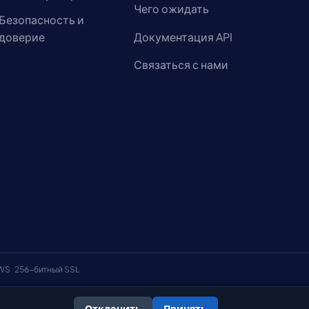
Чего ожидать
Безопасность и
доверие
Документация API
Связаться с нами
AWS
256-битный SSL
Отклонить
Принять
онфиденциальности
Политика использования файлов cookie