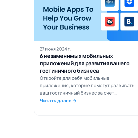
27 июня 2024 г.
6 незаменимых мобильных
приложений для развития вашего
гостиничного бизнеса
Откройте для себя мобильные
приложения, которые помогут развивать
ваш гостиничный бизнес за счет
оптимизации операций, улучшения
Читать далее →
впечатлений гостей и увеличения дохода.