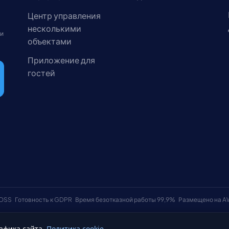
Центр управления
несколькими
 и
объектами
Приложение для
гостей
 DSS
Готовность к GDPR
Время безотказной работы 99,9%
Размещено на 
афика сайта.
Политика cookie
Условия использования
Политика к