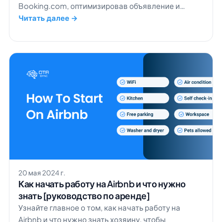
Booking.com, оптимизировав объявление и
грамотно управляя рекламным бюджетом.
Читать далее →
20 мая 2024 г.
Как начать работу на Airbnb и что нужно
знать [руководство по аренде]
Узнайте главное о том, как начать работу на
Airbnb и что нужно знать хозяину, чтобы