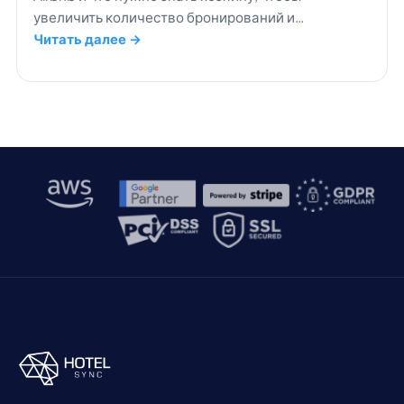
увеличить количество бронирований и
обеспечить довольство гостей.
Читать далее →