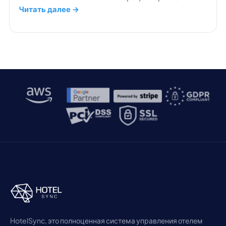
Sync.
Читать далее →
HotelSync, это полноценная система управления отелем